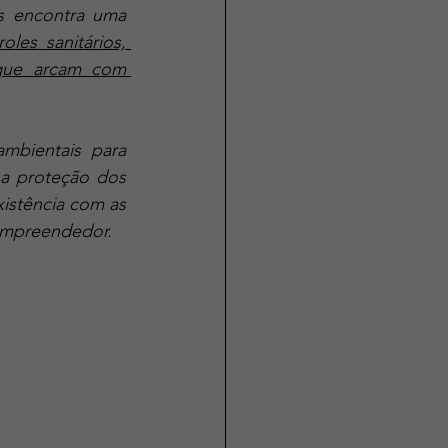
s encontra uma 
les sanitários, 
que arcam com 
a proteção dos 
istência com as 
empreendedor. 