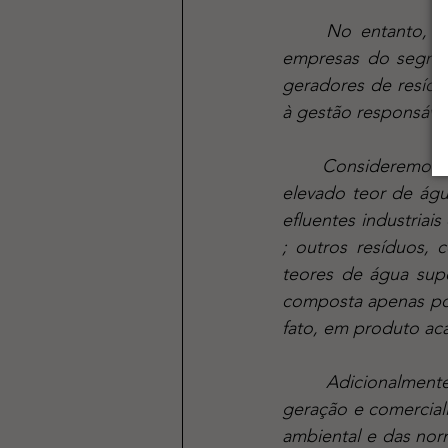
	No entanto, tenho a sensação de que, na corrida para vender seus produtos, as 
empresas do segmen
geradores de resíduo
à gestão responsável
	Consideremos alguns desafios inerentes ao tratamento de resíduos orgânicos, como o 
elevado teor de águ
efluentes industria
; outros resíduos, 
teores de água supe
composta apenas po
fato, em produto ac
	Adicionalmente, a concorrência de estercos de aves e bovinos confinados — cuja 
geração e comerciali
ambiental e das nor