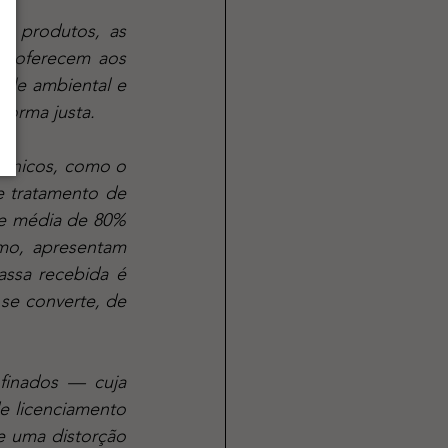
 oferecem aos 
ade ambiental e 
forma justa.
 tratamento de 
e média de 80% 
mo, apresentam 
ssa recebida é 
e converte, de 
e licenciamento 
e uma distorção 