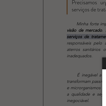
Precisamos urg
serviços de tra
	Minha forte i
visão de mercado
.
serviços de
tratame
responsáveis pelo 
aterros sanitários
inadequados.
	É inegável a contribuição ambiental da indústria da compostagem: essas empresas 
transformam passivo
e microrganismos be
a qualidade e segu
inegociável. 