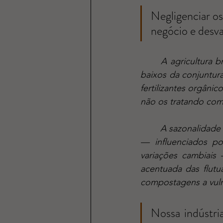
Negligenciar os
negócio e desva
	A agricultura brasileira, embora pujante, é intrinsecamente cíclica e sujeita aos altos e 
baixos da conjuntura
fertilizantes orgâni
não os tratando com
	A sazonalidade dos cultivos, somada à volatilidade dos preços dos fertilizantes minerais 
— influenciados por
variações cambiais 
acentuada das flut
compostagens a vulne
Nossa indústri