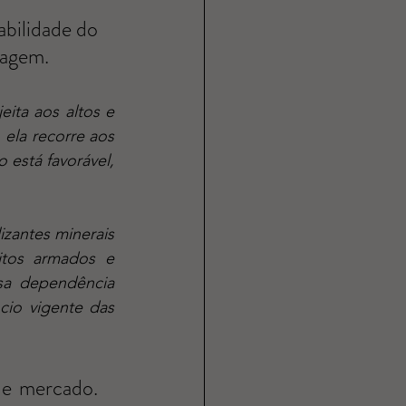
bilidade do 
tagem.
ela recorre aos 
está favorável, 
itos armados e 
sa dependência 
o vigente das 
e mercado. 