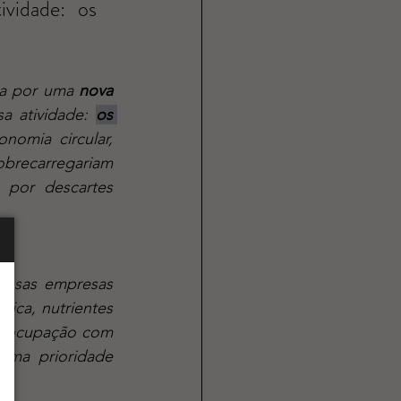
vidade: os 
ma por uma 
nova 
a atividade: 
os 
omia circular, 
brecarregariam 
 por descartes 
ica, nutrientes 
reocupação com 
ma prioridade 