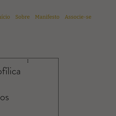
nício
Sobre
Manifesto
Associe-se
ílica
uos