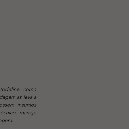
dagem as leva a 
fossem insumos 
écnico, manejo 
agem. 