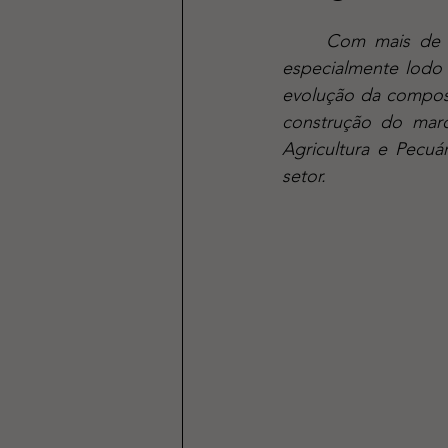
	Com mais de 30 anos de atuação na gestão e valorização de resíduos orgânicos, 
especialmente lodo 
evolução da composta
construção do marc
Agricultura e Pecuá
setor.