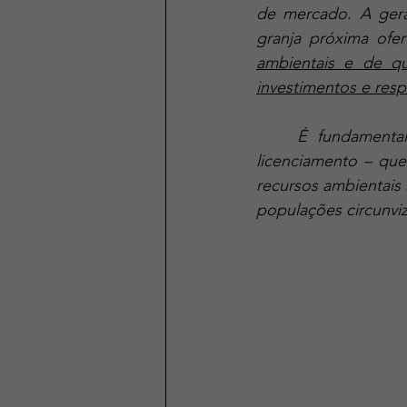
de mercado. A gera
granja próxima ofer
ambientais e de q
investimentos e resp
	É fundamental destacar que o pleno atendimento às exigências ambientais para 
licenciamento – que
recursos ambientais
populações circunvi