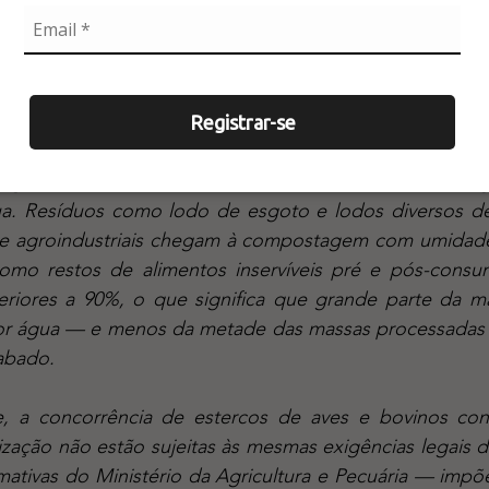
to acabam desvalorizando o serviço fundamental que
s. Esse serviço, intrinsecamente ligado à sustentabilid
 de materiais, merece ser reconhecido e precificado de 
Registrar-se
a. Resíduos como lodo de esgoto e lodos diversos de
is e agroindustriais chegam à compostagem com umidad
como restos de alimentos inservíveis pré e pós-consu
riores a 90%, o que significa que grande parte da ma
r água — e menos da metade das massas processadas s
abado.
zação não estão sujeitas às mesmas exigências legais d
mativas do Ministério da Agricultura e Pecuária — impõ