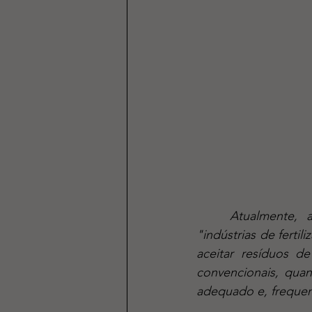
	Atualmente, a vasta maioria das empresas do segmento se autodefine como 
"indústrias de ferti
aceitar resíduos d
convencionais, quan
adequado e, freque