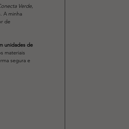
onecta Verde
, 
. A minha 
or de 
m unidades de 
s materiais 
orma segura e 