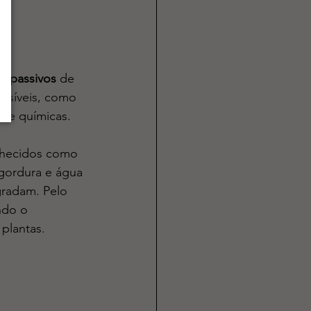
s passivos
 de 
isíveis, como 
s e químicas.
onhecidos como 
gordura e água 
gradam. Pelo 
ndo o 
 plantas.