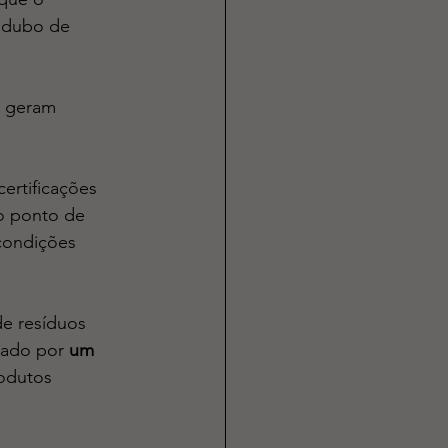
adubo de 
e geram 
ertificações 
 o ponto de 
condições 
de resíduos 
tado por 
um 
odutos 