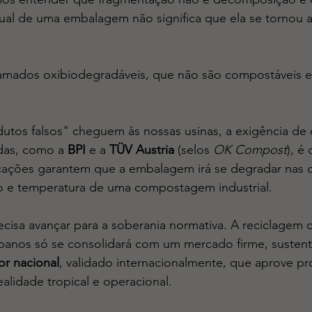
ual de uma embalagem não significa que ela se tornou 
hamados oxibiodegradáveis, que não são compostáveis 
dutos falsos" cheguem às nossas usinas, a exigência de c
adas, como a 
BPI
 e a 
TÜV Austria
 (selos 
OK Compost
), é
ficações garantem que a embalagem irá se degradar nas 
o e temperatura de uma compostagem industrial.
ecisa avançar para a soberania normativa. A reciclagem 
rbanos só se consolidará com um mercado firme, susten
or nacional
, validado internacionalmente, que aprove pr
alidade tropical e operacional.