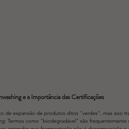
washing e a Importância das Certificações
de expansão de produtos ditos "verdes", mas isso tra
ng
. Termos como "biodegradável" são frequentemente 
mos entender que fragmentação não é decomposição e 