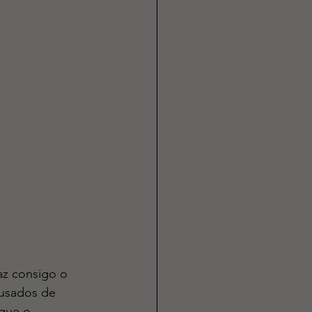
z consigo o 
usados de 
que o 