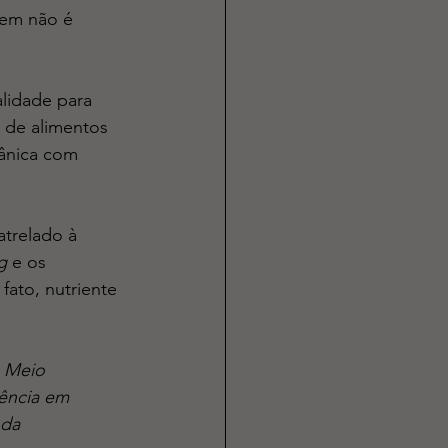
gem não é 
idade para 
 de alimentos 
gânica com 
trelado à 
g
 e os 
fato, nutriente 
 Meio 
ência em 
 da 