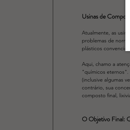
Usinas de Compost
Atualmente, as usi
problemas de normal
plásticos convencion
Aqui, chamo a atenç
"químicos eternos".
(inclusive algumas 
contrário, sua conc
composto final, lixi
O Objetivo Final: 