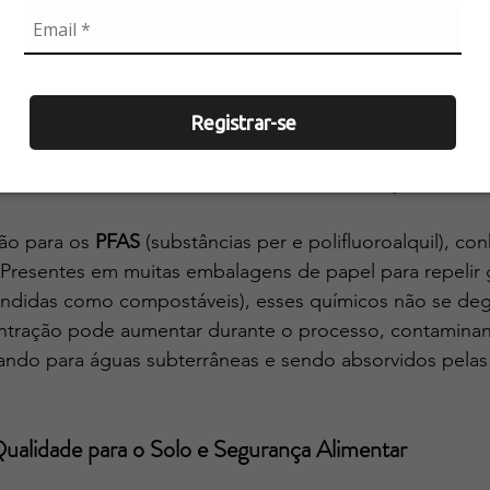
agem: Receptores Passivos de Problemas?
Registrar-se
nas de compostagem atuam muitas vezes como 
receptore
ização de produtos. Recebemos contaminações físicas v
ais e vidros, mas também enfrentamos ameaças invisívei
ão para os 
PFAS
 (substâncias per e polifluoroalquil), c
 Presentes em muitas embalagens de papel para repelir 
vendidas como compostáveis), esses químicos não se de
entração pode aumentar durante o processo, contamina
viando para águas subterrâneas e sendo absorvidos pelas
Qualidade para o Solo e Segurança Alimentar