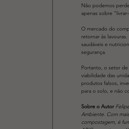
Não podemos perder 
apenas sobre "livrar-
O mercado do compo
retornar às lavouras
saudáveis e nutricio
segurança.
Portanto, o setor de
viabilidade das uni
produtos falsos, inve
para o solo, e não c
Sobre o Autor
Felip
Ambiente. Com mais 
compostagem, é funda